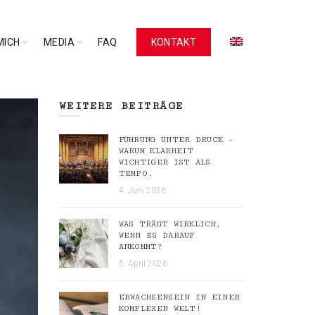
MICH
MEDIA
FAQ
KONTAKT
WEITERE BEITRÄGE
FÜHRUNG UNTER DRUCK –
WARUM KLARHEIT
WICHTIGER IST ALS
TEMPO.
4. Juni 2026
WAS TRÄGT WIRKLICH,
WENN ES DARAUF
ANKOMMT?
5. April 2026
ERWACHSENSEIN IN EINER
KOMPLEXEN WELT!