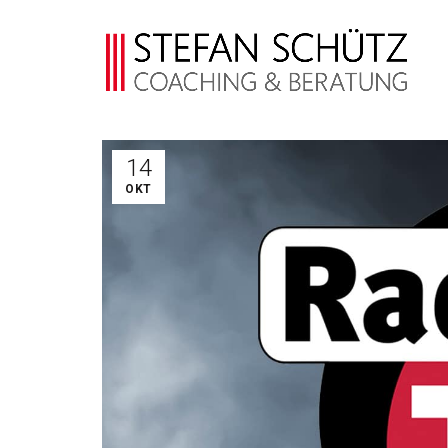
14
OKT