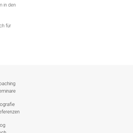
m in den
ch für
oaching
eminare
iografie
eferenzen
log
uch