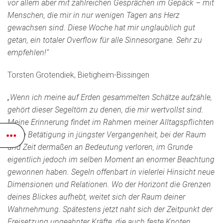
vor allem aber mit zahlreichen Gesprächen im Gepäck – mit
Menschen, die mir in nur wenigen Tagen ans Herz
gewachsen sind. Diese Woche hat mir unglaublich gut
getan, ein totaler Overflow für alle Sinnesorgane. Sehr zu
empfehlen!“
Torsten Grotendiek, Bietigheim-Bissingen
„Wenn ich meine auf Erden gesammelten Schätze aufzähle,
gehört dieser Segeltörn zu denen, die mir wertvollst sind.
Meine Erinnerung findet im Rahmen meiner Alltagspflichten
keine Betätigung in jüngster Vergangenheit, bei der Raum
und Zeit dermaßen an Bedeutung verloren, im Grunde
eigentlich jedoch im selben Moment an enormer Beachtung
gewonnen haben. Segeln offenbart in vielerlei Hinsicht neue
Dimensionen und Relationen. Wo der Horizont die Grenzen
deines Blickes aufhebt, weitet sich der Raum deiner
Wahrnehmung. Spätestens jetzt naht sich der Zeitpunkt der
Freisetzung ungeahnter Kräfte, die auch feste Knoten