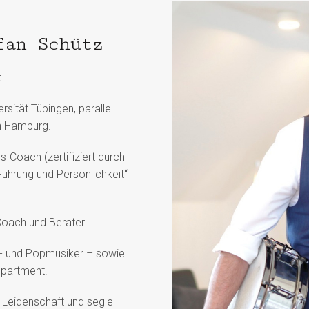
fan Schütz
.
sität Tübingen, parallel
in Hamburg.
Coach (zertifiziert durch
Führung und Persönlichkeit“
 Coach und Berater.
k- und Popmusiker – sowie
epartment.
s Leidenschaft und segle