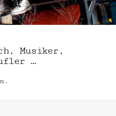
ch, Musiker,
ufler …
n.