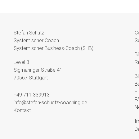
Stefan Schütz
C
Systemischer Coach
S
Systemischer Business-Coach (SHB)
B
Level 3
R
Sigmaringer Straße 41
B
70567 Stuttgart
B
F
+49 711 339913
F
info@stefan-schuetz-coaching.de
N
Kontakt
I
D