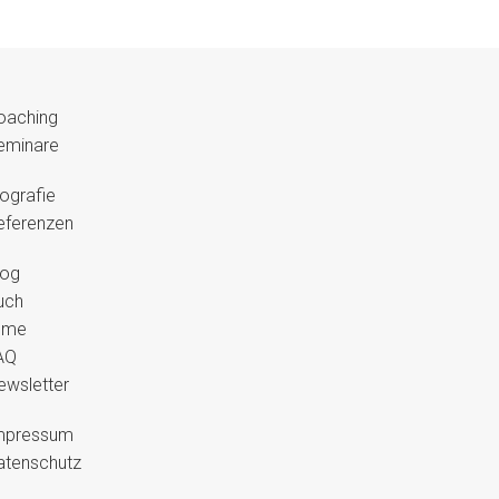
oaching
eminare
iografie
eferenzen
log
uch
ilme
AQ
ewsletter
mpressum
atenschutz